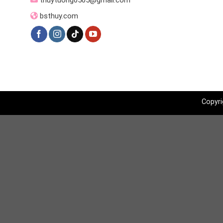
thuytuong0505@gmail.com
bsthuy.com
Copyri