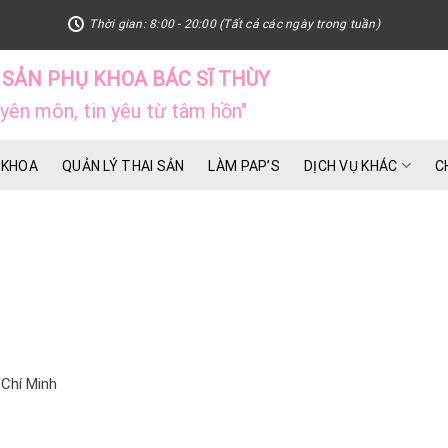
Thời gian: 8:00 - 20:00 (Tất cả các ngày trong tuần)
SẢN PHỤ KHOA BÁC SĨ THÙY
uyên môn, tin yêu từ tâm hồn"
 KHOA
QUẢN LÝ THAI SẢN
LÀM PAP’S
DỊCH VỤ KHÁC
C
 Chí Minh