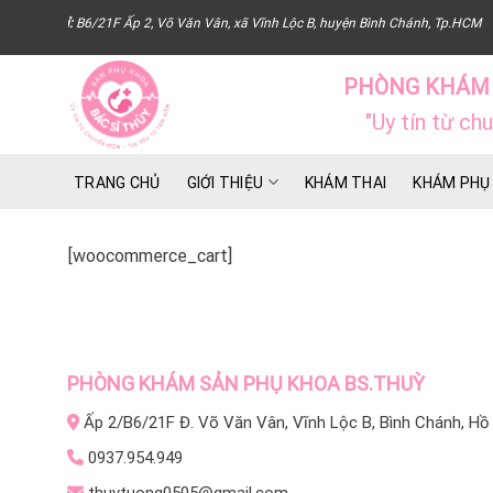
Skip
Địa chỉ:
B6/21F Ấp 2, Võ Văn Vân, xã Vĩnh Lộc B, huyện Bình Chánh, Tp.HCM
to
content
PHÒNG KHÁM 
"Uy tín từ ch
TRANG CHỦ
GIỚI THIỆU
KHÁM THAI
KHÁM PHỤ
[woocommerce_cart]
PHÒNG KHÁM SẢN PHỤ KHOA BS.THUỲ
Ấp 2/B6/21F Đ. Võ Văn Vân, Vĩnh Lộc B, Bình Chánh, Hồ
0937.954.949