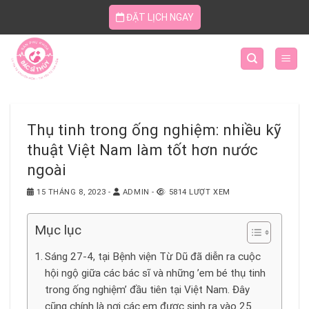
Skip
ĐẶT LỊCH NGAY
to
content
Thụ tinh trong ống nghiệm: nhiều kỹ
thuật Việt Nam làm tốt hơn nước
ngoài
15 THÁNG 8, 2023
-
ADMIN
-
5814 LƯỢT XEM
Mục lục
Sáng 27-4, tại Bệnh viện Từ Dũ đã diễn ra cuộc
hội ngộ giữa các bác sĩ và những ’em bé thụ tinh
trong ống nghiệm’ đầu tiên tại Việt Nam. Đây
cũng chính là nơi các em được sinh ra vào 25