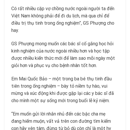
Có rất nhiều cặp vợ chồng nước ngoài người ta đến
Việt Nam không phải để đi du lịch, mà qua chỉ để
điều trị thụ tinh trong ống nghiệm”, GS Phượng cho
hay.
GS Phượng mong muốn các bác sĩ cố gắng học hỏi
kinh nghiệm của nước ngoài nhiều hơn và học tập
được nhiều kiến thức mới để làm sao mỗi ngày một
giỏi hơn và phục vụ cho bệnh nhân tốt hơn.
Em Mai Quốc Bảo – một trong ba bé thụ tinh đầu
tiên trong ống nghiệm – bày tỏ niềm tự hào, vui
mừng và xúc động khi được gặp lại các y bác sĩ đã
cho mình một sự sống mới trong buổi lễ kỷ niệm.
“Em muốn gửi lời nhắn nhủ đến các bậc cha mẹ
đang hiếm muộn, vất vả trên con đường tìm kiếm
con hãy yên tâm, đừng từ bỏ dù còn chỉ là một hy