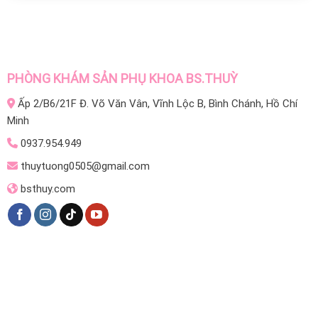
PHÒNG KHÁM SẢN PHỤ KHOA BS.THUỲ
Ấp 2/B6/21F Đ. Võ Văn Vân, Vĩnh Lộc B, Bình Chánh, Hồ Chí
Minh
0937.954.949
thuytuong0505@gmail.com
bsthuy.com